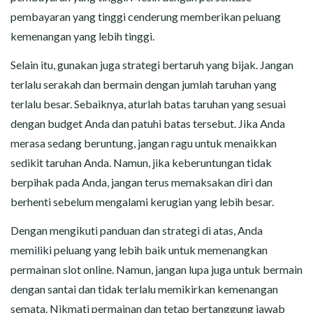
pembayaran yang tinggi cenderung memberikan peluang
kemenangan yang lebih tinggi.
Selain itu, gunakan juga strategi bertaruh yang bijak. Jangan
terlalu serakah dan bermain dengan jumlah taruhan yang
terlalu besar. Sebaiknya, aturlah batas taruhan yang sesuai
dengan budget Anda dan patuhi batas tersebut. Jika Anda
merasa sedang beruntung, jangan ragu untuk menaikkan
sedikit taruhan Anda. Namun, jika keberuntungan tidak
berpihak pada Anda, jangan terus memaksakan diri dan
berhenti sebelum mengalami kerugian yang lebih besar.
Dengan mengikuti panduan dan strategi di atas, Anda
memiliki peluang yang lebih baik untuk memenangkan
permainan slot online. Namun, jangan lupa juga untuk bermain
dengan santai dan tidak terlalu memikirkan kemenangan
semata. Nikmati permainan dan tetap bertanggung jawab