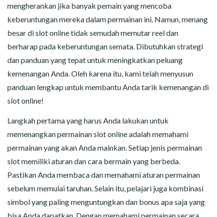
mengherankan jika banyak pemain yang mencoba
keberuntungan mereka dalam permainan ini. Namun, menang
besar di slot online tidak semudah memutar reel dan
berharap pada keberuntungan semata. Dibutuhkan strategi
dan panduan yang tepat untuk meningkatkan peluang
kemenangan Anda. Oleh karena itu, kami telah menyusun
panduan lengkap untuk membantu Anda tarik kemenangan di
slot online!
Langkah pertama yang harus Anda lakukan untuk
memenangkan permainan slot online adalah memahami
permainan yang akan Anda mainkan. Setiap jenis permainan
slot memiliki aturan dan cara bermain yang berbeda.
Pastikan Anda membaca dan memahami aturan permainan
sebelum memulai taruhan. Selain itu, pelajari juga kombinasi
simbol yang paling menguntungkan dan bonus apa saja yang
bisa Anda dapatkan. Dengan memahami permainan secara