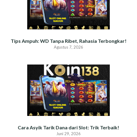
Tips Ampuh: WD Tanpa Ribet, Rahasia Terbongkar!
Agustus 7, 2026
Cara Asyik Tarik Dana dari Slot: Trik Terbaik!
Juni 29, 2026